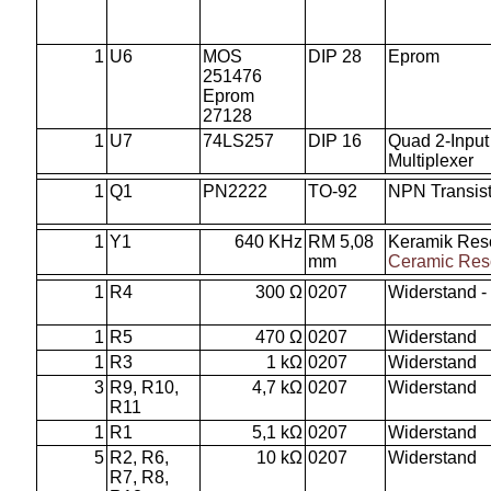
1
U6
MOS
DIP 28
Eprom
251476
Eprom
27128
1
U7
74LS257
DIP 16
Quad 2-Input
Multiplexer
1
Q1
PN2222
TO-92
NPN Transist
1
Y1
640 KHz
RM 5,08
Keramik Reso
mm
Ceramic Res
1
R4
300 Ω
0207
Widerstand -
1
R5
470 Ω
0207
Widerstand
1
R3
1 kΩ
0207
Widerstand
3
R9, R10,
4,7 kΩ
0207
Widerstand
R11
1
R1
5,1 kΩ
0207
Widerstand
5
R2, R6,
10 kΩ
0207
Widerstand
R7, R8,