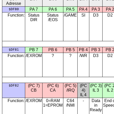
Adresse
$DF80
PA 7
PA 6
PA 5
PA 4
PA 3
PA 
Function:
Status
Status
/GAME
SI
D3
D2
DIR
/EOS
$DF81
PB 7
PB 6
PB 5
PB 4
PB 3
PB 
Function:
/EXROM
?
?
/WR
D3
D2
$DF82
(PC 7)
(PC 6)
(PC 5)
(PC
(PC 3)
(PC 2
CB
CA
/IRQ
4)
IL 3
IL 2
IL 4
Function:
/EXROM
0=RAM
C64
-
Data
End o
1=EPROM
/NMI
in
Spee
Ready