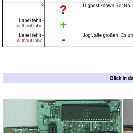
?
?
Highest known Ser.No.
Label fehlt -
+
without label
Label fehlt -
-
Jogi, alle großen ICs ur
without label
Blick in d