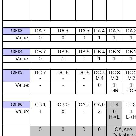
$DF83
DA 7
DA 6
DA 5
DA 4
DA 3
DA 
Value:
0
0
0
1
1
1
$DF84
DB 7
DB 6
DB 5
DB 4
DB 3
DB 
Value:
0
1
1
1
1
1
$DF85
DC 7
DC 6
DC 5
DC 4
DC 3
DC 
-
-
-
M 4
M 3
M 2
Value:
-
-
-
0
1
1
DIR
EO
$DF86
CB 1
CB 0
CA 1
CA 0
IE 4
IE 3
Value:
1
X
1
X
0
1
H->L
L->
0
0
0
0
CA, see
Datasheet