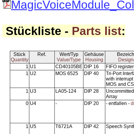
MagicVoiceModule_Colo
Stückliste -
Parts list
:
Stück
Ref.
Wert/Typ
Gehäuse
Bezeic
Quantity
Value/Type
Housing
Design
1
U1
CD40105BE
DIP 16
FIFO register
1
U2
MOS 6525
DIP 40
Tri-Port Inter
with interrupt
MOS and C
1
U3
LA05-124
DIP 28
Uncommitted
Array
0
U4
-
DIP 20
- entfallen -
d
1
U5
T6721A
DIP 42
Speech Synt