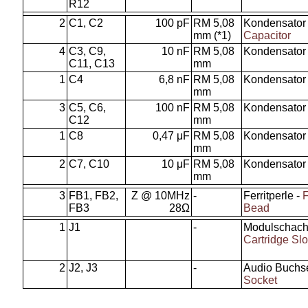
R12
2
C1, C2
100 pF
RM 5,08
Kondensator 
mm (*1)
Capacitor
4
C3, C9,
10 nF
RM 5,08
Kondensator
C11, C13
mm
1
C4
6,8 nF
RM 5,08
Kondensator
mm
3
C5, C6,
100 nF
RM 5,08
Kondensator
C12
mm
1
C8
0,47 μF
RM 5,08
Kondensator
mm
2
C7, C10
10 μF
RM 5,08
Kondensator
mm
3
FB1, FB2,
Z @ 10MHz
-
Ferritperle -
F
FB3
28Ω
Bead
1
J1
-
Modulschacht
Cartridge Slo
2
J2, J3
-
Audio Buchs
Socket