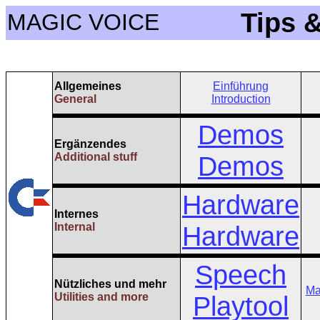
Tips &
MAGIC VOICE
Allgemeines
Einführung
General
Introduction
Demos
Ergänzendes
Additional stuff
Demos
Hardware
Internes
Internal
Hardware
Speech
Nützliches und mehr
Ma
Utilities and more
Playtool